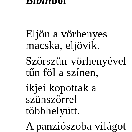
Eljön a vörhenyes
macska, eljövik.
Szőrszün-vörhenyével
tűn föl a színen,
ikjei kopottak a
szünszőrrel
többhelyütt.
A panziószoba világot