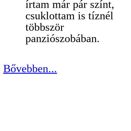
írtam már pár színt,
csuklottam is tíznél
többször
panziószobában.
Bővebben...