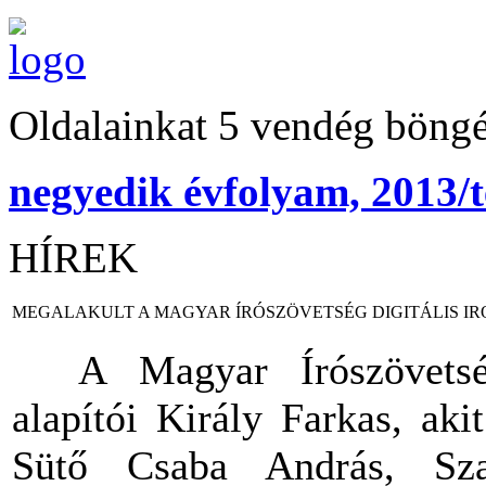
Oldalainkat 5 vendég böngé
negyedik évfolyam, 2013/t
HÍREK
MEGALAKULT A MAGYAR ÍRÓSZÖVETSÉG DIGITÁLIS I
A Magyar Írószövetség 
alapítói Király Farkas, aki
Sütő Csaba András, Sza