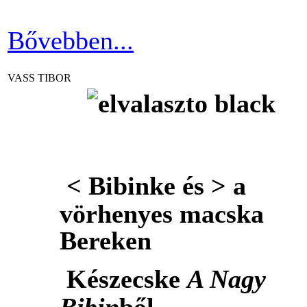
Bővebben...
VASS TIBOR
< Bibinke és > a
vörhenyes macska
Bereken
Készecske
A Nagy
Bibin
ből