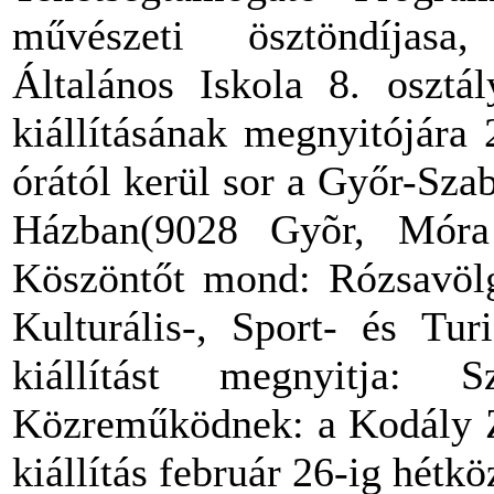
művészeti ösztöndíjasa
Általános Iskola 8. osztá
kiállításának megnyitójára
órától kerül sor a Győr-Sza
Házban(9028 Gyõr, Móra F
Köszöntőt mond: Rózsavölg
Kulturális-, Sport- és Tur
kiállítást megnyitja: S
Közreműködnek: a Kodály Zo
kiállítás február 26-ig hétk