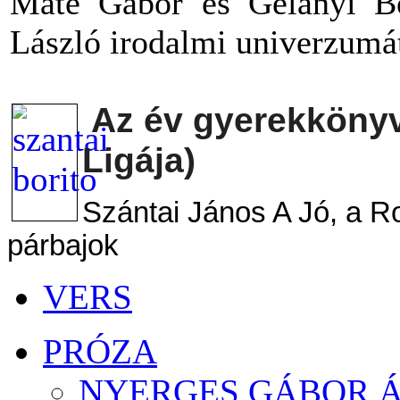
Máté Gábor és Gelányi Be
László irodalmi univerzumá
Az év gyerekkönyv
Ligája)
Szántai János A Jó, a 
párbajok
VERS
PRÓZA
NYERGES GÁBOR Á