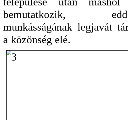
települése után máshol
bemutatkozik, eddi
munkásságának legjavát tá
a közönség elé.