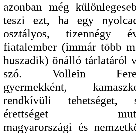
azonban még különlegese
teszi ezt, ha egy nyolca
osztályos, tizennégy é
fiatalember (immár több m
huszadik) önálló tárlatáról 
szó. Vollein Fere
gyermekként, kamaszké
rendkívüli tehetséget, 
érettséget muta
magyarországi és nemzetk