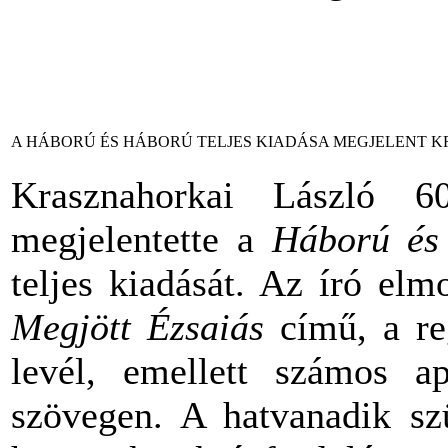
A HÁBORÚ ÉS HÁBORÚ TELJES KIADÁSA MEGJELENT K
Krasznahorkai László 6
megjelentette a
Háború és
teljes kiadását. Az író elm
Megjött Ézsaiás
című, a re
levél, emellett számos ap
szövegen. A hatvanadik szü