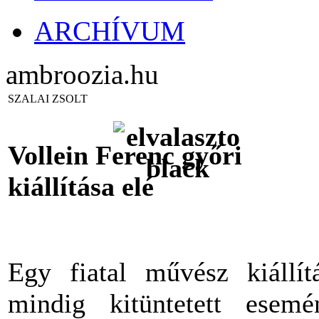
ARCHÍVUM
ambroozia.hu
SZALAI ZSOLT
Vollein Ferenc győri
kiállítása elé
Egy fiatal művész kiállít
mindig kitüntetett esemé