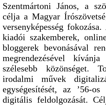
Szentmártoni János, a sz
célja a Magyar Írószövetsé
versenyképesség fokozása. A
kiadói szakemberek, online
bloggerek bevonásával ren
megrendezésével kívánja
szélesebb közönséget. To
irodalmi művek digitalizá
egységesítését, az ’56-os
digitális feldolgozását. C