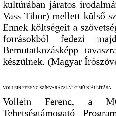
kultúrában járatos irodalm
Vass Tibor) mellett külső s
Ennek költségeit a szövetsé
forrásokból fedezi maj
Bemutatkozásképp tavaszra
készülnek. (Magyar Írószöv
VOLLEIN FERENC SZÍNVARÁZSLAT CÍMŰ KIÁLLÍTÁSA
Vollein Ferenc, a M
Tehetségtámogató Progra