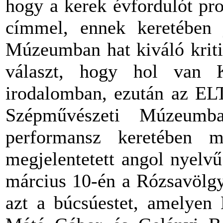
hogy a kerek évfordulót pr
címmel, ennek keretében 
Múzeumban hat kiváló kriti
választ, hogy hol van 
irodalomban, ezután az ELT
Szépművészeti Múzeumb
performansz keretében 
megjelentetett angol nyelv
március 10-én a Rózsavölgy
azt a búcsúestet, amelyen 