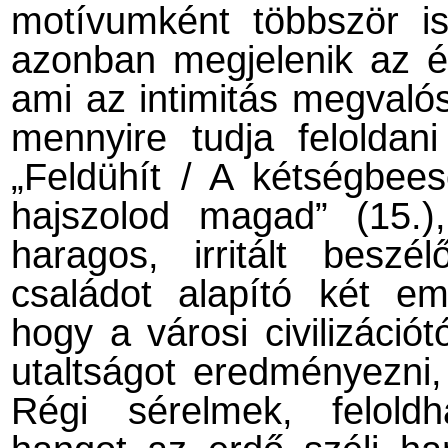
motívumként többször is
azonban megjelenik az én 
ami az intimitás megvalós
mennyire tudja felolda
„Feldühít / A kétségbee
hajszolod magad” (15.
haragos, irritált beszé
családot alapító két em
hogy a városi civilizáció
utaltságot eredményezni,
Régi sérelmek, feloldh