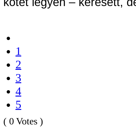
kötet legyen – keresett, d
1
2
3
4
5
( 0 Votes )