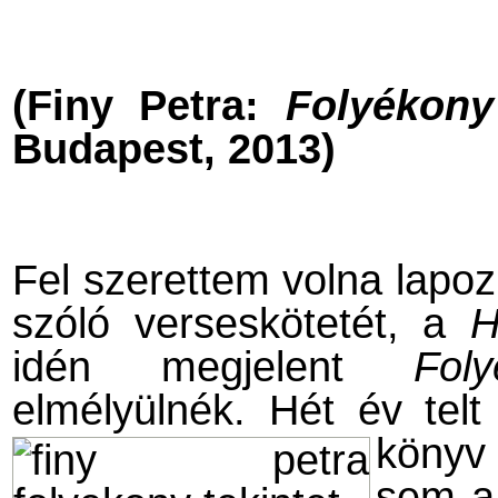
(Finy Petra:
Folyékony
Budapest, 2013)
Fel szerettem volna lapozn
szóló verseskötetét, a
H
idén megjelent
Fol
elmélyülnék. Hét év tel
köny
sem a 