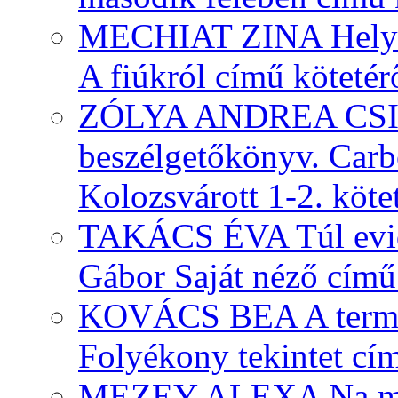
MECHIAT ZINA Helycse
A fiúkról című kötetér
ZÓLYA ANDREA CSIL
beszélgetőkönyv. Carb
Kolozsvárott 1-2. köte
TAKÁCS ÉVA Túl evid
Gábor Saját néző című
KOVÁCS BEA A termész
Folyékony tekintet cím
MEZEY ALEXA Na mos