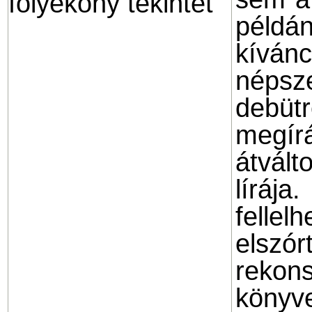
péld
kíván
népsz
debü
meg
átvál
lírája
felle
elszó
rekon
köny