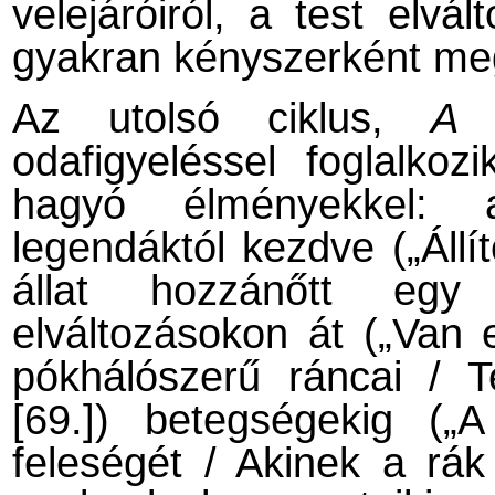
velejáróiról, a test elvá
gyakran kényszerként megé
Az utolsó ciklus,
A 
odafigyeléssel foglalko
hagyó élményekkel: a
legendáktól kezdve („Állí
állat hozzánőtt egy 
elváltozásokon át („Van
pókhálószerű ráncai / T
[69.]) betegségekig („
feleségét / Akinek a rák 