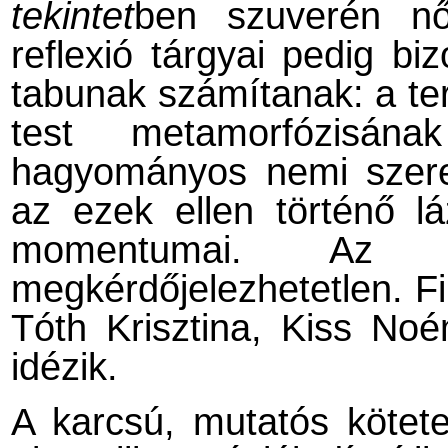
tekintet
ben szuverén nő
reflexió tárgyai pedig b
tabunak számítanak: a te
test metamorfózisána
hagyományos nemi szere
az ezek ellen történő lá
momentumai. Az él
megkérdőjelezhetetlen. Fi
Tóth Krisztina, Kiss Noé
idézik.
A karcsú, mutatós kötete