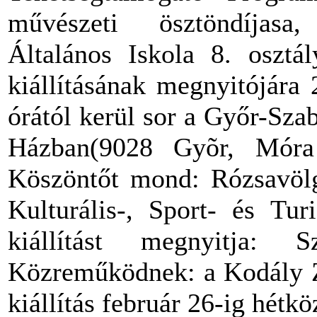
művészeti ösztöndíjasa
Általános Iskola 8. osztá
kiállításának megnyitójára
órától kerül sor a Győr-Sza
Házban(9028 Gyõr, Móra F
Köszöntőt mond: Rózsavölg
Kulturális-, Sport- és Tur
kiállítást megnyitja: S
Közreműködnek: a Kodály Zo
kiállítás február 26-ig hétk