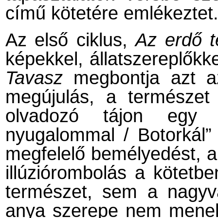
című kötetére emlékeztet
Az első ciklus,
Az erdő t
képekkel, állatszereplőkke
Tavasz
megbontja azt az 
megújulás, a természet
olvadozó tájon egy „
nyugalommal / Botorkál” 
megfelelő bemélyedést, am
illúziórombolás a kötetb
természet, sem a nagyv
anya szerepe nem menekül