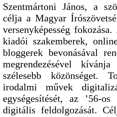
Szentmártoni János, a sz
célja a Magyar Írószövetsé
versenyképesség fokozása. A
kiadói szakemberek, online
bloggerek bevonásával ren
megrendezésével kívánja
szélesebb közönséget. To
irodalmi művek digitalizá
egységesítését, az ’56-os
digitális feldolgozását. C