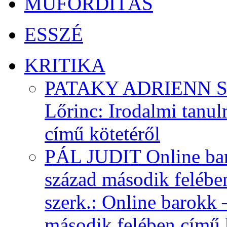
MŰFORDÍTÁS
ESSZÉ
KRITIKA
PATAKY ADRIENN Sokf
Lőrinc: Irodalmi tanul
című kötetéről
PÁL JUDIT Online baro
század második felébe
szerk.: Online barokk 
második felében című 