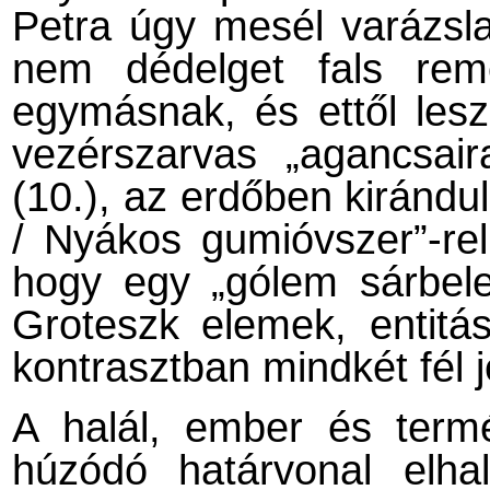
Petra úgy mesél varázsla
nem dédelget fals remé
egymásnak, és ettől lesz
vezérszarvas „agancsair
(10.), az erdőben kirándul
/ Nyákos gumióvszer”-rel 
hogy egy „gólem sárbelei
Groteszk elemek, entitá
kontrasztban mindkét fél j
A halál, ember és termé
húzódó határvonal elha