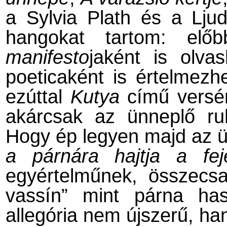
a Sylvia Plath és a Ljudm
hangokat tartom: elő
manifesto
jaként is olvas
poeticaként is értelmezhe
ezúttal
Kutya
című versér
akárcsak az ünneplő r
Hogy ép legyen majd az ü
a párnára hajtja a fej
egyértelműnek, összecsa
vassín” mint párna has
allegória nem újszerű, h