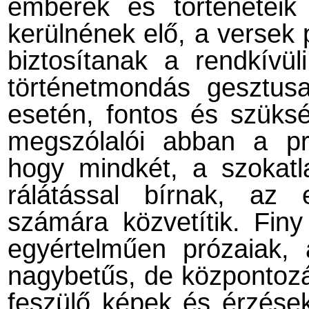
emberek és történeteik 
kerülnének elő, a versek
biztosítanak a rendkívü
történetmondás gesztus
esetén, fontos és szüks
megszólalói abban a pri
hogy mindkét, a szokatl
rálátással bírnak, az 
számára közvetítik. Finy
egyértelműen prózaiak, a
nagybetűs, de központozá
feszülő képek és érzések