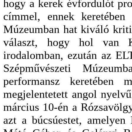
hogy a kerek évfordulót pr
címmel, ennek keretében 
Múzeumban hat kiváló kriti
választ, hogy hol van 
irodalomban, ezután az ELT
Szépművészeti Múzeumb
performansz keretében 
megjelentetett angol nyelv
március 10-én a Rózsavölgy
azt a búcsúestet, amelyen 