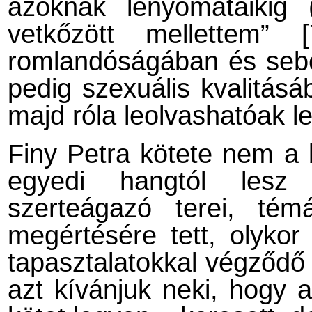
azoknak lenyomataikig 
vetkőzött mellettem” 
romlandóságában és seb
pedig szexuális kvalitásáb
majd róla leolvashatóak l
Finy Petra kötete nem a 
egyedi hangtól lesz
szerteágazó terei, té
megértésére tett, olykor 
tapasztalatokkal végződő k
azt kívánjuk neki, hogy 