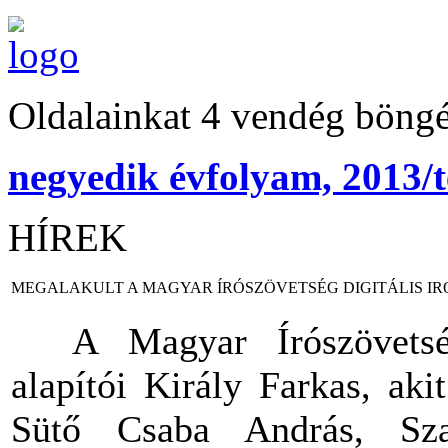
Oldalainkat 4 vendég böngé
negyedik évfolyam, 2013/t
HÍREK
MEGALAKULT A MAGYAR ÍRÓSZÖVETSÉG DIGITÁLIS I
A Magyar Írószövetség 
alapítói Király Farkas, aki
Sütő Csaba András, Sza