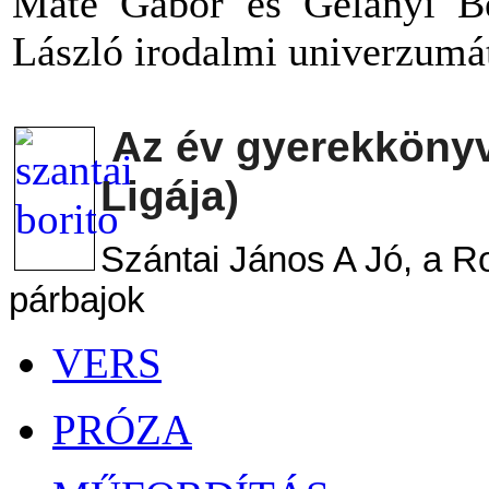
Máté Gábor és Gelányi Be
László irodalmi univerzumá
Az év gyerekkönyv
Ligája)
Szántai János A Jó, a 
párbajok
VERS
PRÓZA