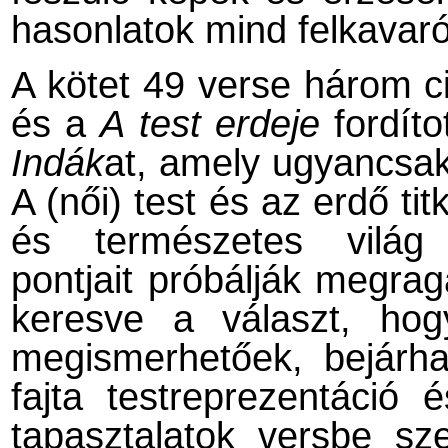
hasonlatok mind felkavar
A kötet 49 verse három ci
és a
A test erdeje
fordíto
Indák
at, amely ugyancsak
A (női) test és az erdő ti
és természetes világ 
pontjait próbálják megrag
keresve a választ, hog
megismerhetőek, bejárha
fajta testreprezentáció 
tapasztalatok versbe sz