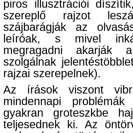
piros illusztrációi díszí
szereplő rajzot lesz
szájbarágják az olvas
leíróak, s mivel ink
megragadni akarják 
szolgálnak jelentéstöbble
rajzai szerepelnek).
Az írások viszont vi
mindennapi problémák v
gyakran groteszkbe ha
teljesednek ki. Az öntör