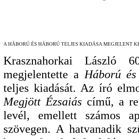
A HÁBORÚ ÉS HÁBORÚ TELJES KIADÁSA MEGJELENT K
Krasznahorkai László 6
megjelentette a
Háború és
teljes kiadását. Az író elm
Megjött Ézsaiás
című, a re
levél, emellett számos ap
szövegen. A hatvanadik szü