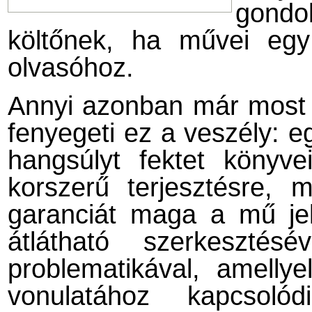
gondol
költőnek, ha művei eg
olvasóhoz.
Annyi azonban már most b
fenyegeti ez a veszély: eg
hangsúlyt fektet könyv
korszerű terjesztésre, 
garanciát maga a mű jel
átlátható szerkeszté
problematikával, amellye
vonulatához kapcso