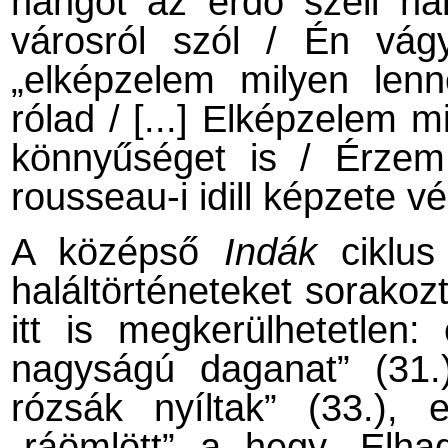
hangot az erdő széli ha
városról szól / Én vág
„elképzelem milyen len
rólad / [...] Elképzelem m
könnyűséget is / Érze
rousseau-i idill képzete
A középső
Indák
ciklus 
haláltörténeteket sorakozt
itt is megkerülhetetlen:
nagyságú daganat” (31.)
rózsák nyíltak” (33.), 
„ráömlött” a hegy. Elhag