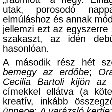
utak, porosodó nappa
elmúláshoz és annak módj
jellemzi ezt az egyszerre
szakaszt, az idén deb
hasonlóan.
A második rész hét sze
bemegy az erdőbe
;
Or
Cecilia Bartoli kijön az
címekkel ellátva (a kö
kreatív, inkább összegz
ünnepe
;
A varázsló kertje