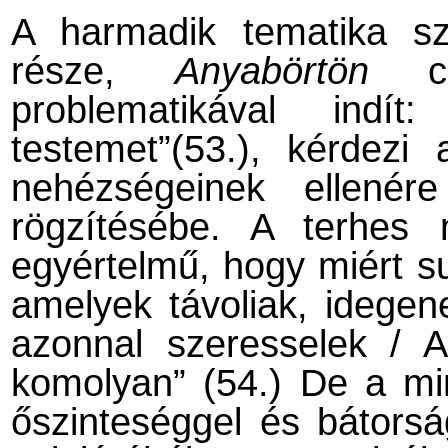
A harmadik tematika s
része,
Anyabörtön
cím
problematikával ind
testemet”(53.), kérdezi
nehézségeinek ellenér
rögzítésébe. A terhes
egyértelmű, hogy miért su
amelyek távoliak, idegen
azonnal szeresselek / 
komolyan” (54.) De a min
őszinteséggel és bátorsá