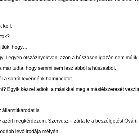
 kell.
átok?
hittük, hogy…
y. Legyen ötszáznyolcvan, azon a húszason igazán nem múlik. D
ra már tudta, hogy semmi sem lesz abból a húszasból.
ől a sorról levennénk harmincötöt.
ni? Egyik kézzel adtok, a másikkal meg a másfélszeresét veszit
llamtitkárodat is.
 azért megkérdezem. Szervusz – zárta le a beszélgetést Óvári.
odébb lévő irodája mélyén.