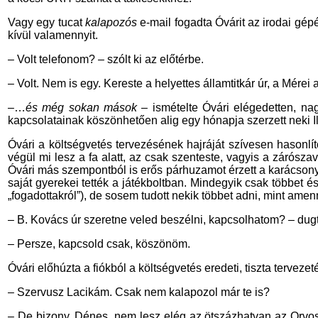
Vagy egy tucat
kalapozós
e-mail fogadta Óvárit az irodai gé
kívül valamennyit.
– Volt telefonom? – szólt ki az előtérbe.
– Volt. Nem is egy. Kereste a helyettes államtitkár úr, a Mére
–…
és még sokan mások
– ismételte Óvári elégedetten, na
kapcsolatainak köszönhetően alig egy hónapja szerzett neki Il
Óvári a költségvetés tervezésének hajráját szívesen hasonlí
végül mi lesz a fa alatt, az csak szenteste, vagyis a zárós
Óvári más szempontból is erős párhuzamot érzett a karácsony 
saját gyerekei tették a játékboltban. Mindegyik csak többet é
„fogadottakról”), de sosem tudott nekik többet adni, mint ame
– B. Kovács úr szeretne veled beszélni, kapcsolhatom? – dugta 
– Persze, kapcsold csak, köszönöm.
Óvári előhúzta a fiókból a költségvetés eredeti, tiszta tervezeté
– Szervusz Lacikám. Csak nem kalapozol már te is?
– De bizony. Dénes, nem lesz elég az ötszázhatvan az Orvos