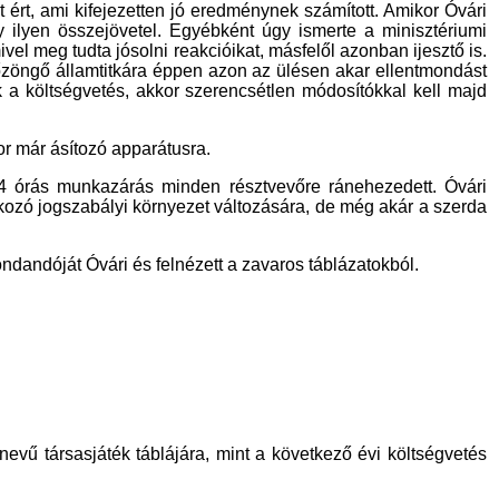
 ért, ami kifejezetten jó eredménynek számított. Amikor Óvári
gy ilyen összejövetel. Egyébként úgy ismerte a minisztériumi
ivel meg tudta jósolni reakcióikat, másfelől azonban ijesztő is.
 hőzöngő államtitkára éppen azon az ülésen akar ellentmondást
 a költségvetés, akkor szerencsétlen módosítókkal kell majd
r már ásítozó apparátusra.
s 14 órás munkazárás minden résztvevőre ránehezedett. Óvári
tkozó jogszabályi környezet változására, de még akár a szerda
ondandóját Óvári és felnézett a zavaros táblázatokból.
nevű társasjáték táblájára, mint a következő évi költségvetés