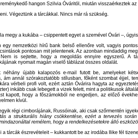
reménykedő hangon Szilvia Óváritól, miután visszaérkeztek az 
lejteni. Végeztünk a tárcákkal. Nincs már rá szükség.
ábla megy a kukába – csippentett egyet a szemével Óvári –, úgyi
n egy nemzetközi hírű bank belső ellenőre volt, vagyis ponto
n kacsintások pontosan mit jelentenek. Az azonban mindaddig me
t. Nem is sejtette, hogy a megoldás ennyire egyszerű. A 
ájának nyomait magán viselő táblázat összes oldalát.
k néhány újabb kalapozós e-mail futott be, amelyeket kéts
, ám annál szórakoztatóbb stílusban, főként szombat éjjel, t
titkára vérbeli profi volt, ezért aztán Óvárira hagyta az egyezt
ter) inkább csak lebegett a vizek felett, mint a politikusok által
tást kapott, hogy a főszámokból ne engedjen, az előző évekhe
yelmen kívül.
egyik régi cimborájának, Russóinak, aki csak szőrmentén igyeke
itás a strukturális hiány csökkentése, ezért a tervezés sor
mindazonáltal remélem, hogy a rendelkezésetekre álló eszközökkel
 a tárcák észrevételeit – kukkantott be az irodába Ilike fél tizen