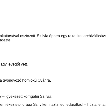
atársával osztozott. Szilvia éppen egy rakat irat archiválásával 
rdezte:
Nagy levegőt vett.
l a gyöngyöző homlokú Óvárira.
– igyekezett korrigálni Szilvia.
z emlékeztető, drága Szilvikém, azt meg ledaráltad! – húzta fel 