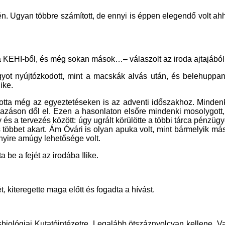
pén. Ugyan többre számított, de ennyi is éppen elegendő volt 
i a KEHI-ből, és még sokan mások…– válaszolt az iroda ajtajából 
gyot nyújtózkodott, mint a macskák alvás után, és belehuppa
ike.
totta még az egyeztetéseken is az adventi időszakhoz. Minden
zavazáson dől el. Ezen a hasonlaton elsőre mindenki mosolygott
és a tervezés között: úgy ugrált körülötte a többi tárca pénzüg
s többet akart. Ám Óvári is olyan apuka volt, mint bármelyik más
nnyire amúgy lehetősége volt.
be a fejét az irodába Ilike.
t, kiteregette maga előtt és fogadta a hívást.
biológiai Kutatóintézetre. Legalább ötszáznyolcvan kellene. 