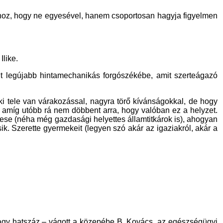
ahhoz, hogy ne egyesével, hanem csoportosan hagyja figyelmen
Ilike.
nt legújabb hintamechanikás forgószékébe, amit szerteágazó
ki tele van várakozással, nagyra törő kívánságokkal, de hogy
, amíg utóbb rá nem döbbent arra, hogy valóban ez a helyzet.
yese (néha még gazdasági helyettes államtitkárok is), ahogyan
ik. Szerette gyermekeit (legyen szó akár az igaziakról, akár a
Vagy hatszáz – vágott a közepébe B. Kovács, az egészségügyi