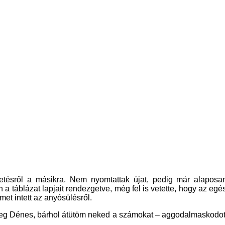
etésről a másikra. Nem nyomtattak újat, pedig már alaposa
 a táblázat lapjait rendezgetve, még fel is vetette, hogy az egé
et intett az anyósülésről.
Dénes, bárhol átütöm neked a számokat – aggodalmaskodott Szil