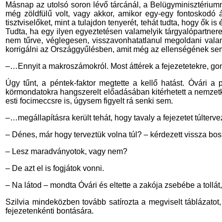
Másnap az utolsó soron lévő tárcánál, a Belügyminisztériumná
még zöldfülű volt, vagy akkor, amikor egy-egy fontoskodó ál
tisztviselőket, mint a tulajdon tenyerét, tehát tudta, hogy ők 
Tudta, ha egy ilyen egyeztetésen valamelyik tárgyalópartnere
nem tűrve, véglegesen, visszavonhatatlanul megoldani valam
korrigálni az Országgyűlésben, amit még az ellenségének se
–…Ennyit a makroszámokról. Most áttérek a fejezetetekre, go
Úgy tűnt, a péntek-faktor megtette a kellő hatást. Óvári a
körmondatokra hangszerelt előadásában kitérhetett a nemzetkö
esti focimeccsre is, úgysem figyelt rá senki sem.
–…megállapításra került tehát, hogy tavaly a fejezetet túlterv
– Dénes, már hogy terveztük volna túl? – kérdezett vissza bos
– Lesz maradványotok, vagy nem?
– De azt el is fogjátok vonni.
– Na látod – mondta Óvári és eltette a zakója zsebébe a tollát, 
Szilvia mindeközben tovább satírozta a megviselt táblázatot
fejezetenkénti bontására.