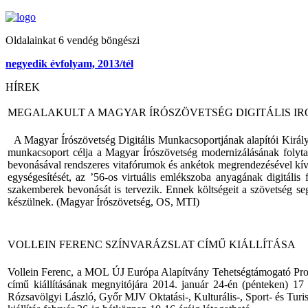
Oldalainkat 6 vendég böngészi
negyedik évfolyam, 2013/tél
HÍREK
MEGALAKULT A MAGYAR ÍRÓSZÖVETSÉG DIGITÁLIS I
A Magyar Írószövetség Digitális Munkacsoportjának alapítói Király F
munkacsoport célja a Magyar Írószövetség modernizálásának folytatá
bevonásával rendszeres vitafórumok és ankétok megrendezésével kívánj
egységesítését, az ’56-os virtuális emlékszoba anyagának digitális
szakemberek bevonását is tervezik. Ennek költségeit a szövetség se
készülnek. (Magyar Írószövetség, OS, MTI)
VOLLEIN FERENC SZÍNVARÁZSLAT CÍMŰ KIÁLLÍTÁSA
Vollein Ferenc, a MOL ÚJ Európa Alapítvány Tehetségtámogató Prog
című kiállításának megnyitójára 2014. január 24-én (pénteken) 17
Rózsavölgyi László, Győr MJV Oktatási-, Kulturális-, Sport- és Turisz