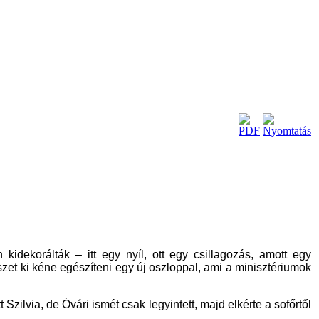
n kidekorálták
–
itt egy nyíl, ott egy csillagozás, amott egy
szet ki kéne egészíteni egy új oszloppal, ami a minisztériumok
via, de Óvári ismét csak legyintett, majd elkérte a sofőrtől