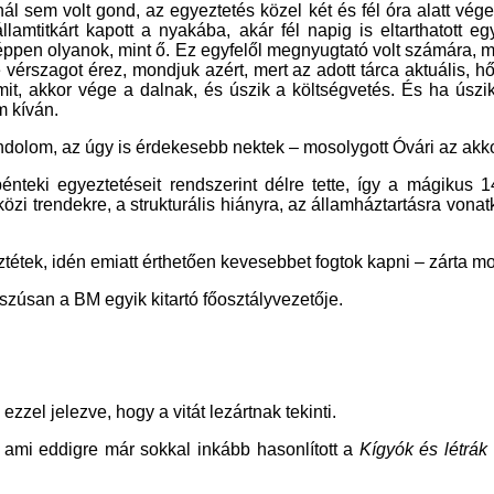
l sem volt gond, az egyeztetés közel két és fél óra alatt véget
lamtitkárt kapott a nyakába, akár fél napig is eltarthatott e
is éppen olyanok, mint ő. Ez egyfelől megnyugtató volt számára, m
 vérszagot érez, mondjuk azért, mert az adott tárca aktuális,
it, akkor vége a dalnak, és úszik a költségvetés. És ha úszik
m kíván.
ndolom, az úgy is érdekesebb nektek – mosolygott Óvári az akko
 pénteki egyeztetéseit rendszerint délre tette, így a mágiku
zi trendekre, a strukturális hiányra, az államháztartásra vona
eztétek, idén emiatt érthetően kevesebbet fogtok kapni – zárta m
szúsan a BM egyik kitartó főosztályvezetője.
ezzel jelezve, hogy a vitát lezártnak tekinti.
, ami eddigre már sokkal inkább hasonlított a
Kígyók és létrák