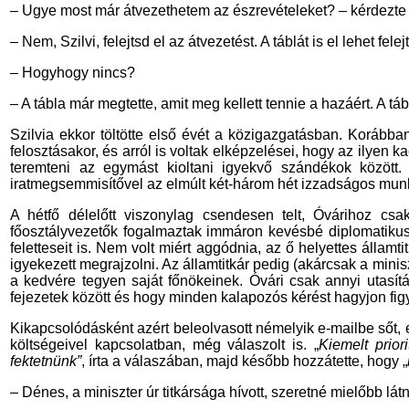
– Ugye most már átvezethetem az észrevételeket? – kérdezte 
– Nem, Szilvi, felejtsd el az átvezetést. A táblát is el lehet fe
– Hogyhogy nincs?
– A tábla már megtette, amit meg kellett tennie a hazáért. A t
Szilvia ekkor töltötte első évét a közigazgatásban. Korábba
felosztásakor, és arról is voltak elképzelései, hogy az ilye
teremteni az egymást kioltani igyekvő szándékok közöt
iratmegsemmisítővel az elmúlt két-három hét izzadságos munk
A hétfő délelőtt viszonylag csendesen telt, Óvárihoz csa
főosztályvezetők fogalmaztak immáron kevésbé diplomatikus
feletteseit is. Nem volt miért aggódnia, az ő helyettes állam
igyekezett megrajzolni. Az államtitkár pedig (akárcsak a minisz
a kedvére tegyen saját főnökeinek. Óvári csak annyi utasí
fejezetek között és hogy minden kalapozós kérést hagyjon fig
Kikapcsolódásként azért beleolvasott némelyik e-mailbe sőt, 
költségeivel kapcsolatban, még válaszolt is. „
Kiemelt prior
fektetnünk”
, írta a válaszában, majd később hozzátette, hogy „
– Dénes, a miniszter úr titkársága hívott, szeretné mielőbb látni