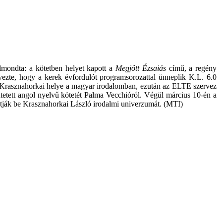
elmondta: a kötetben helyet kapott a
Megjött Ézsaiás
című, a regény
gyezte, hogy a kerek évfordulót programsorozattal ünneplik K.L. 6.0
an Krasznahorkai helye a magyar irodalomban, ezután az ELTE szervez
etett angol nyelvű kötetét Palma Vecchióról. Végül március 10-én a
tják be Krasznahorkai László irodalmi univerzumát. (MTI)