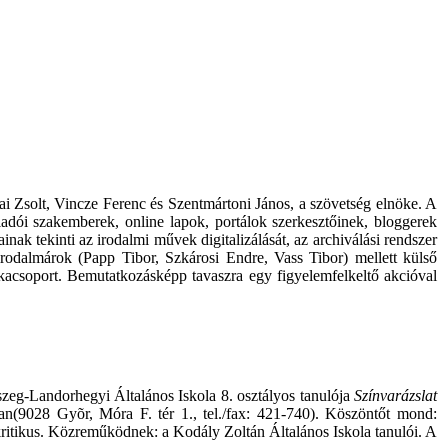
ai Zsolt, Vincze Ferenc és Szentmártoni János, a szövetség elnöke. A
iadói szakemberek, online lapok, portálok szerkesztőinek, bloggerek
ak tekinti az irodalmi művek digitalizálását, az archiválási rendszer
 irodalmárok (Papp Tibor, Szkárosi Endre, Vass Tibor) mellett külső
nkacsoport. Bemutatkozásképp tavaszra egy figyelemfelkeltő akcióval
eg-Landorhegyi Általános Iskola 8. osztályos tanulója
Színvarázslat
an(9028 Gyõr, Móra F. tér 1., tel./fax: 421-740). Köszöntőt mond:
, kritikus. Közreműködnek: a Kodály Zoltán Általános Iskola tanulói. A