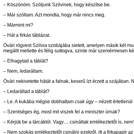
– Köszönöm. Szóljunk Szilvinek, hogy készítse be.
– Már szóltam. Azt mondta, hogy már nincs meg.
– Mármint mi?
– Hát a firkás táblázat.
Óvári rögvest Szilvia szobájába sietett, amelyen másik két munk
megállt mellette és félig suttogva, szinte már szemérmesen ké
– Elhagytad a táblát?
– Nem, ledaráltam.
Óvári nekivetette hátát a falnak, keserű ízt érzett a szájában. 
– Ledaráltad a táblát?
– Le. A kukába mégse dobhattam
csak úgy
– nézett értetlenü
– Szentséges ég, most mit viszek fel a miniszter úrnak?
– Kérjük be a tárcáktól. Vagy… csináltak emlékeztetőt is, nem? 
– Nem szokás emlékeztetőt csinálni ezekről, itt a firkapapír a