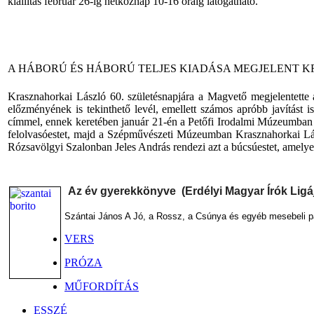
kiállítás február 26-ig hétköznap 10-16 óráig látogatható.
A HÁBORÚ ÉS HÁBORÚ TELJES KIADÁSA MEGJELENT K
Krasznahorkai László 60. születésnapjára a Magvető megjelentette
előzményének is tekinthető levél, emellett számos apróbb javítást 
címmel, ennek keretében január 21-én a Petőfi Irodalmi Múzeumban h
felolvasóestet, majd a Szépművészeti Múzeumban Krasznahorkai Lász
Rózsavölgyi Szalonban Jeles András rendezi azt a búcsúestet, amely
Az év gyerekkönyve (Erdélyi Magyar Írók Ligá
Szántai János A Jó, a Rossz, a Csúnya és egyéb mesebeli p
VERS
PRÓZA
MŰFORDÍTÁS
ESSZÉ