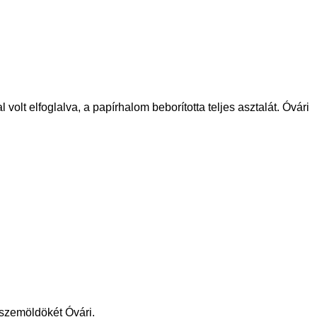
volt elfoglalva, a papírhalom beborította teljes asztalát. Óvári
a szemöldökét Óvári.