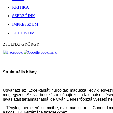
KRITIKA
SZERZŐINK
IMPRESSZUM
ARCHÍVUM
ZSOLNAI GYÖRGY
Strukturális hiány
Ugyanazt az Excel-táblát hurcolták magukkal egyik egyezt
megjegyzés. Szilvia bosszúsan sóhajtozott a taxi hátsó ülésén
javaslatait tartalmazhatná, de Óvári Dénes főosztályvezető nem
– Tényleg, nem kerül semmibe, maximum öt perc. Gondold meg 
a kocsi URH-számát a taxicsekkhez.