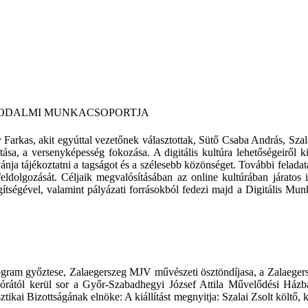
RODALMI MUNKACSOPORTJA
arkas, akit egyúttal vezetőnek választottak, Sütő Csaba András, Szal
sa, a versenyképesség fokozása. A digitális kultúra lehetőségeiről k
a tájékoztatni a tagságot és a szélesebb közönséget. További feladatain
 feldolgozását. Céljaik megvalósításában az online kultúrában járatos
gítségével, valamint pályázati forrásokból fedezi majd a Digitális Mu
ram győztese, Zalaegerszeg MJV művészeti ösztöndíjasa, a Zalaegersz
 órától kerül sor a Győr-Szabadhegyi József Attila Művelődési Házb
tikai Bizottságának elnöke: A kiállítást megnyitja: Szalai Zsolt költő