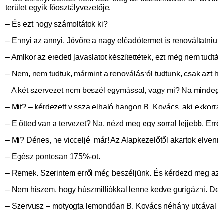
terület egyik főosztályvezetője.
– És ezt hogy számoltátok ki?
– Ennyi az annyi. Jövőre a nagy előadótermet is renováltatniuk
– Amikor az eredeti javaslatot készítettétek, ezt még nem tudt
– Nem, nem tudtuk, mármint a renoválásról tudtunk, csak azt 
– A két szervezet nem beszél egymással, vagy mi? Na mindeg
– Mit? – kérdezett vissza elhaló hangon B. Kovács, aki ekkor
– Előtted van a tervezet? Na, nézd meg egy sorral lejjebb. Err
– Mi? Dénes, ne vicceljél már! Az Alapkezelőtől akartok elven
– Egész pontosan 175%-ot.
– Remek. Szerintem erről még beszéljünk. És kérdezd meg az á
– Nem hiszem, hogy húszmilliókkal lenne kedve gurigázni. De
– Szervusz – motyogta lemondóan B. Kovács néhány utcával 