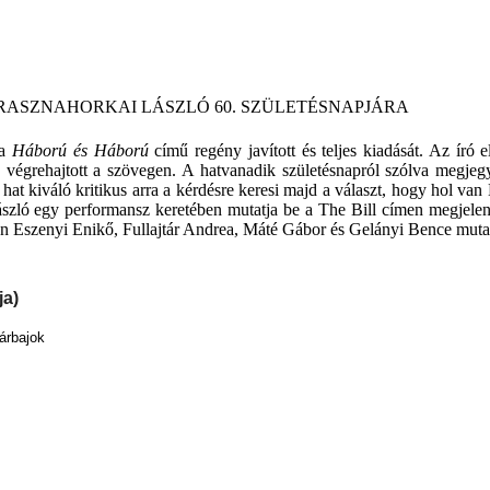
RASZNAHORKAI LÁSZLÓ 60. SZÜLETÉSNAPJÁRA
 a
Háború és Háború
című regény javított és teljes kiadását. Az író 
is végrehajtott a szövegen. A hatvanadik születésnapról szólva megje
at kiváló kritikus arra a kérdésre keresi majd a választ, hogy hol v
ló egy performansz keretében mutatja be a The Bill címen megjelent
en Eszenyi Enikő, Fullajtár Andrea, Máté Gábor és Gelányi Bence muta
ja)
árbajok