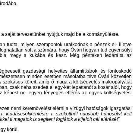
irodába.
s a saját tervezetünket nyújtjuk majd be a kormányülésre.
san tudta, milyen szempontok uralkodnak a pénzek el- illetve
gfoghatatlan volt a számára, hogy Óvári hogyan tud egyensúlyt
tábla megy a kukába és kész. Még pénteken ledarálta az
égbeesett gazdasági helyettes államtitkárok és fontoskodó
ermészetesen minden esetben másolatba téve Óvári közvetlen
etés szokásos köreit, amíg ő maga a költségvetés makropályáját
ában, csak néha szedett el egy-két lepattanót a kosár alól, hogy
z képest ne legyen lényeges eltérés az egyes költségvetési
zett némi keretnövelést elérni a vízügyi hatóságok igazgatási
án a kiadáscsökkentésre a szokottnál nagyobb hangsúlyt kell
 ti magatok is segíteni fogjátok a kijelölt cél elérését”
.
egy körül.