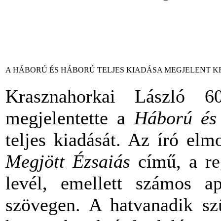
A HÁBORÚ ÉS HÁBORÚ TELJES KIADÁSA MEGJELENT K
Krasznahorkai László 6
megjelentette a
Háború és
teljes kiadását. Az író elm
Megjött Ézsaiás
című, a re
levél, emellett számos ap
szövegen. A hatvanadik szü