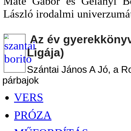
Máté Gábor és Gelányi Be
László irodalmi univerzumá
Az év gyerekkönyv
Ligája)
Szántai János A Jó, a 
párbajok
VERS
PRÓZA