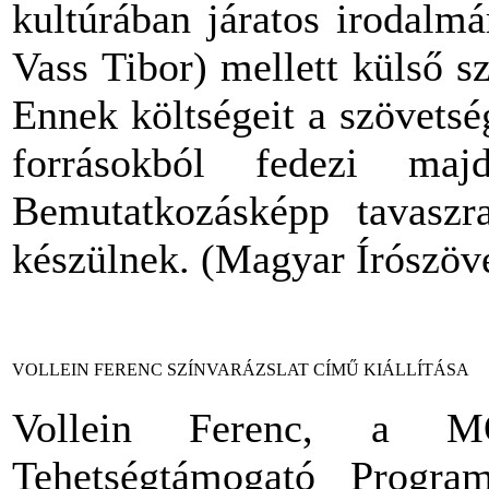
kultúrában járatos irodalm
Vass Tibor) mellett külső s
Ennek költségeit a szövetsé
forrásokból fedezi maj
Bemutatkozásképp tavaszra
készülnek. (Magyar Írószöv
VOLLEIN FERENC SZÍNVARÁZSLAT CÍMŰ KIÁLLÍTÁSA
Vollein Ferenc, a M
Tehetségtámogató Progra