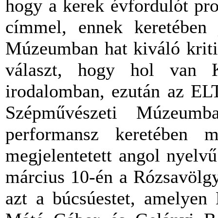
hogy a kerek évfordulót pr
címmel, ennek keretében 
Múzeumban hat kiváló kriti
választ, hogy hol van 
irodalomban, ezután az ELT
Szépművészeti Múzeumb
performansz keretében 
megjelentetett angol nyelv
március 10-én a Rózsavölgy
azt a búcsúestet, amelyen 