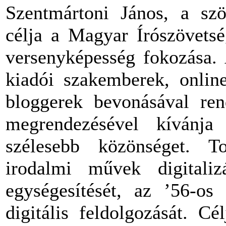
Szentmártoni János, a sz
célja a Magyar Írószövetsé
versenyképesség fokozása. A
kiadói szakemberek, online
bloggerek bevonásával ren
megrendezésével kívánja
szélesebb közönséget. To
irodalmi művek digitalizá
egységesítését, az ’56-os
digitális feldolgozását. C