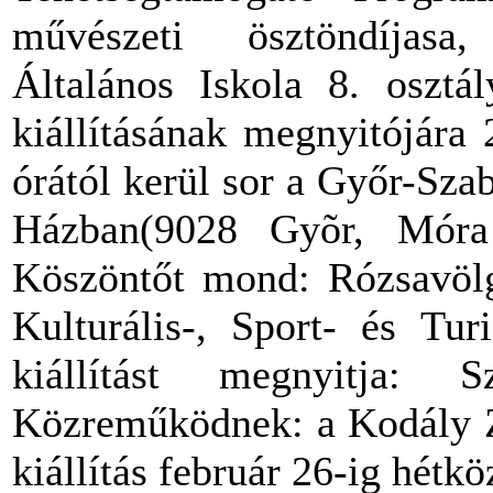
művészeti ösztöndíjasa
Általános Iskola 8. osztá
kiállításának megnyitójára
órától kerül sor a Győr-Sza
Házban(9028 Gyõr, Móra F
Köszöntőt mond: Rózsavölg
Kulturális-, Sport- és Tur
kiállítást megnyitja: S
Közreműködnek: a Kodály Zo
kiállítás február 26-ig hétk