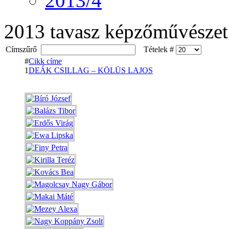
2013/4
2013 tavasz képzőművészet
Címszűrő
Tételek #
#
Cikk címe
1
DEÁK CSILLAG – KÖLÜS LAJOS