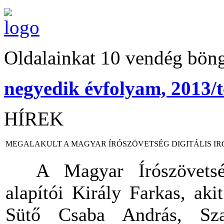
Oldalainkat 10 vendég böng
negyedik évfolyam, 2013/t
HÍREK
MEGALAKULT A MAGYAR ÍRÓSZÖVETSÉG DIGITÁLIS I
A Magyar Írószövetség 
alapítói Király Farkas, aki
Sütő Csaba András, Sza